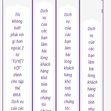
du
Dịch
lịch
Tôi
Dịch
vụ
không
vụ
của
biết
của
Dịch
các
phải nói
các
vụ
bạn
gì hơn
bạn
của
làm
ngoài 2
làm
các
hài
từ
hài
bạn
lòng
"TUYỆT
lòng
làm
khách
VỜI"
khách
hài
hàng
dành
hàng
lòng
khó
cho tập
khó
khách
tính
thể
tính
hàng
như
W68.
như
khó
chúng
Dịch vụ
chúng
tính
tôi.
của các
tôi.
như