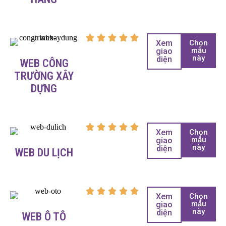
Xem
Chọn
mẫu
giao
này
diện
WEB CÔNG
TRƯỜNG XÂY
DỰNG
Xem
Chọn
mẫu
giao
này
diện
WEB DU LỊCH
Xem
Chọn
mẫu
giao
này
diện
WEB Ô TÔ