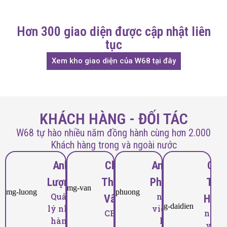
Hơn 300 giao diện được cập nhật liên
tục
Xem kho giao diện của W68 tại đây
KHÁCH HÀNG - ĐỐI TÁC
W68 tự hào nhiều năm đồng hành cùng hơn 2.000
Khách hàng trong và ngoài nước
Anh
Chị
Anh Vũ
Chị
Lượng
Thúy
Phương
Thu
Quản
nhân
Vân
Hằng
lý nhà
viên du
CEO
nhân
hàng
lịch
viên