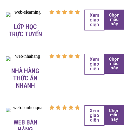
Xem
Chọn
mẫu
giao
này
diện
LỚP HỌC
TRỰC TUYẾN
Xem
Chọn
mẫu
giao
này
diện
NHÀ HÀNG
THỨC ĂN
NHANH
Xem
Chọn
mẫu
giao
này
diện
WEB BÁN
HÀNG