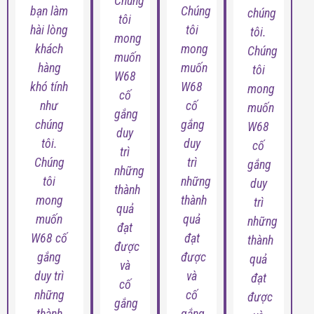
Chúng
bạn làm
Chúng
chúng
tôi
hài lòng
tôi
tôi.
mong
khách
mong
Chúng
muốn
hàng
muốn
tôi
W68
khó tính
W68
mong
cố
như
cố
muốn
gắng
chúng
gắng
W68
duy
tôi.
duy
cố
trì
Chúng
trì
gắng
những
tôi
những
duy
thành
mong
thành
trì
quả
muốn
quả
những
đạt
W68 cố
đạt
thành
được
gắng
được
quả
và
duy trì
và
đạt
cố
những
cố
được
gắng
thành
gắng