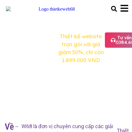
Ưu Đãi
Thiết kế website
Thiết kế
Tư vấn
Giảm
0384.6
trọn gói với giá
Giá
Cực
Website
giảm 50%, chỉ còn
Sốc
1.899.000 VND
chuẩn
SEO giá
rẻ
Về
W68 là đơn vị chuyên cung cấp các giải
Thiết