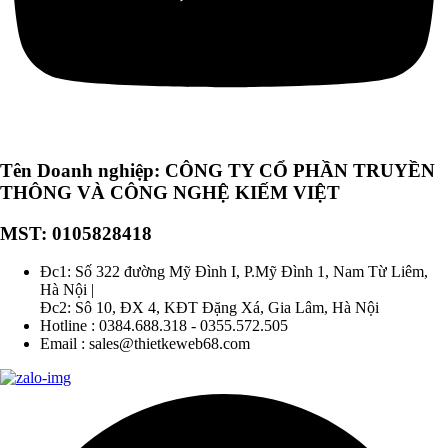
Tên Doanh nghiệp: CÔNG TY CỔ PHẦN TRUYỀN
THÔNG VÀ CÔNG NGHỆ KIẾM VIỆT
MST: 0105828418
Đc1: Số 322 đường Mỹ Đình I, P.Mỹ Đình 1, Nam Từ Liêm,
Hà Nội |
Đc2: Sô 10, ĐX 4, KĐT Đặng Xá, Gia Lâm, Hà Nội
Hotline : 0384.688.318 - 0355.572.505
Email : sales@thietkeweb68.com