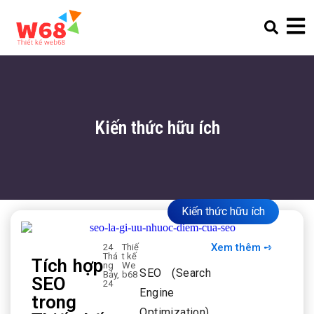
Kiến thức hữu ích
Kiến thức hữu ích
Xem thêm ➺
24
Thiế
Thá
t kế
Tích hợp
ng
We
SEO (Search
Bảy,
b68
SEO
24
Engine
trong
Optimization)